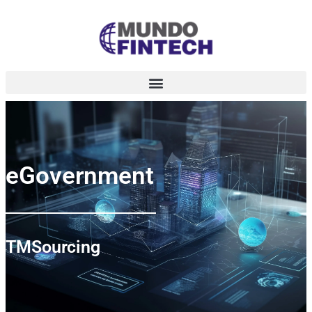
eGovernment
TMSourcing