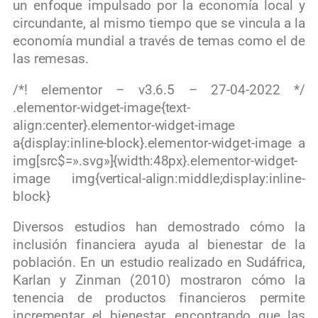
un enfoque impulsado por la economía local y
circundante, al mismo tiempo que se vincula a la
economía mundial a través de temas como el de
las remesas.
/*! elementor – v3.6.5 – 27-04-2022 */
.elementor-widget-image{text-
align:center}.elementor-widget-image
a{display:inline-block}.elementor-widget-image a
img[src$=».svg»]{width:48px}.elementor-widget-
image img{vertical-align:middle;display:inline-
block}
Diversos estudios han demostrado cómo la
inclusión financiera ayuda al bienestar de la
población. En un estudio realizado en Sudáfrica,
Karlan y Zinman (2010) mostraron cómo la
tenencia de productos financieros permite
incrementar el bienestar, encontrando que las