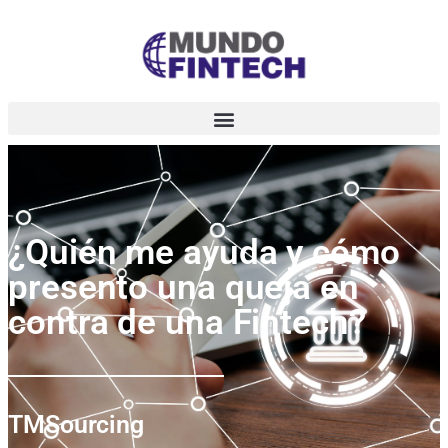
¿Quién me ayuda y cómo
presento una queja en
contra de una Fintech?
TMSourcing