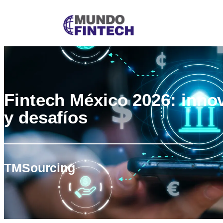
Fintech México 2026: inno
y desafíos
TMSourcing