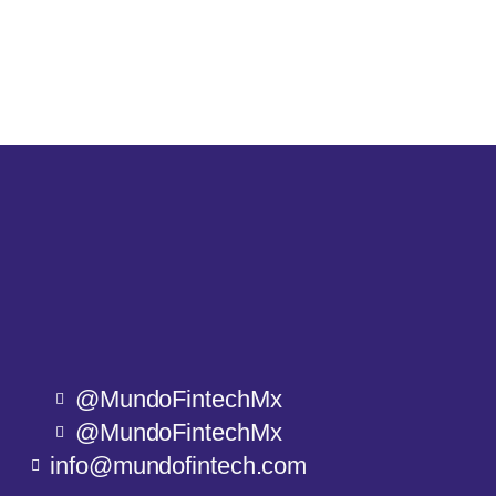
@MundoFintechMx
@MundoFintechMx
info@mundofintech.com