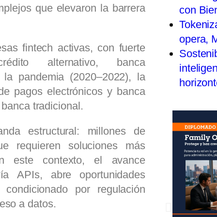
plejos que elevaron la barrera
con Bie
Tokeniza
opera, 
as fintech activas, con fuerte
Sostenib
édito alternativo, banca
inteligen
as la pandemia (2020–2022), la
horizon
 de pagos electrónicos y banca
 banca tradicional.
da estructural: millones de
e requieren soluciones más
En este contexto, el avance
a APIs, abre oportunidades
 condicionado por regulación
eso a datos.