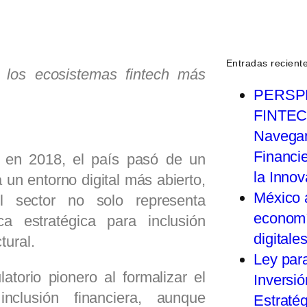
Entradas recient
 los ecosistemas
fintech
más
PERSP
FINTEC
Navegan
Financi
 en 2018, el país pasó de un
la Inno
a un entorno digital más abierto,
México 
l sector no solo representa
economí
a estratégica para inclusión
digitale
tural.
Ley par
torio pionero al formalizar el
Inversió
inclusión financiera, aunque
Estratég