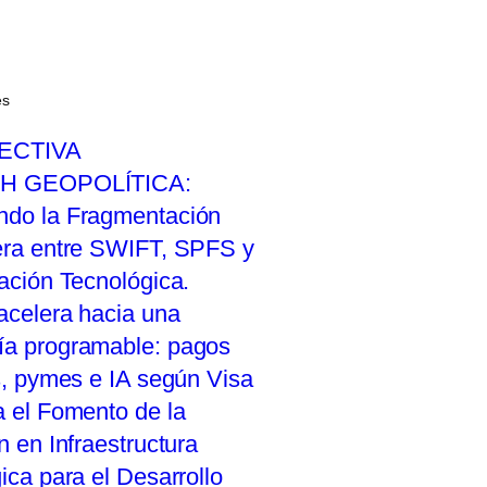
es
ECTIVA
H GEOPOLÍTICA:
do la Fragmentación
era entre SWIFT, SPFS y
vación Tecnológica.
acelera hacia una
a programable: pagos
s, pymes e IA según Visa
a el Fomento de la
n en Infraestructura
ica para el Desarrollo