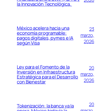
2026
la Innovación Tecnológica.
México acelera hacia una
23
economía programable:
marzo,
pagos digitales, pymes e IA
2026
según Visa
Ley para el Fomento de la
20
Inversión en Infraestructura
marzo,
Estratégica para el Desarrollo
2026
con Bienestar
20
Tokenización: la banca ya la
marzo,
opera, México todavía la