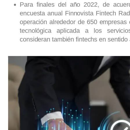
Para finales del año 2022, de acuer
encuesta anual Finnovista Fintech Rad
operación alrededor de 650 empresas 
tecnológica aplicada a los servicio
consideran también fintechs en sentido