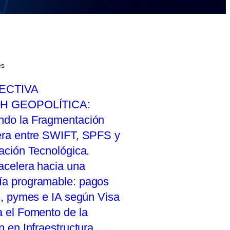
es
ECTIVA
H GEOPOLÍTICA:
do la Fragmentación
era entre SWIFT, SPFS y
vación Tecnológica.
acelera hacia una
a programable: pagos
s, pymes e IA según Visa
a el Fomento de la
n en Infraestructura