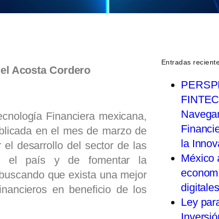
Entradas recient
gel Acosta Cordero
PERSP
FINTEC
Navegan
ecnología Financiera mexicana,
Financi
ublicada en el mes de marzo de
la Inno
 el desarrollo del sector de las
México 
 en el país y de fomentar la
economí
 buscando que exista una mejor
digitale
inancieros en beneficio de los
Ley par
Inversió